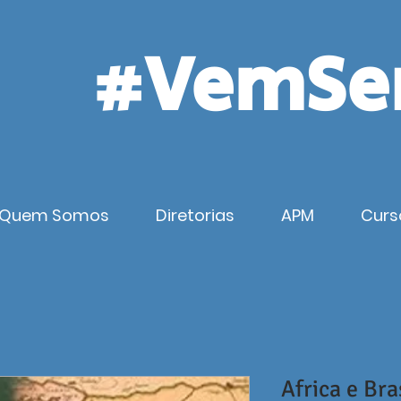
#VemSe
Quem Somos
Diretorias
APM
Curs
Africa e Bra