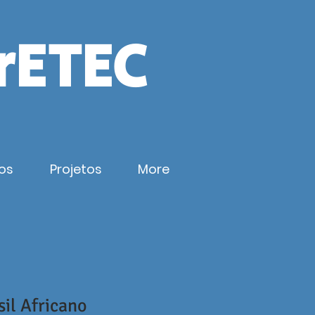
rETEC
os
Projetos
More
sil Africano