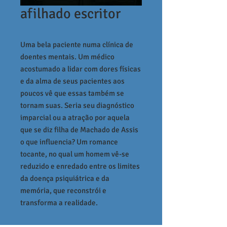
afilhado escritor
Uma bela paciente numa clínica de
doentes mentais. Um médico
acostumado a lidar com dores físicas
e da alma de seus pacientes aos
poucos vê que essas também se
tornam suas. Seria seu diagnóstico
imparcial ou a atração por aquela
que se diz filha de Machado de Assis
o que influencia? Um romance
tocante, no qual um homem vê-se
reduzido e enredado entre os limites
da doença psiquiátrica e da
memória, que reconstrói e
transforma a realidade.