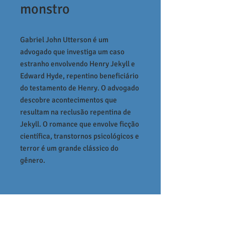
monstro
Gabriel John Utterson é um
advogado que investiga um caso
estranho envolvendo Henry Jekyll e
Edward Hyde, repentino beneficiário
do testamento de Henry. O advogado
descobre acontecimentos que
resultam na reclusão repentina de
Jekyll. O romance que envolve ficção
científica, transtornos psicológicos e
terror é um grande clássico do
gênero.