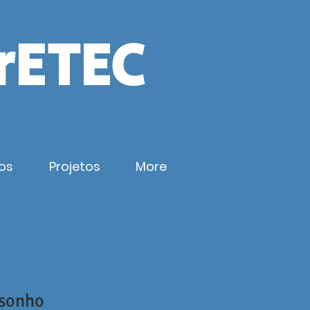
rETEC
os
Projetos
More
 sonho