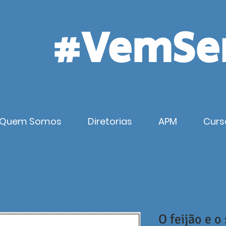
#VemSe
Quem Somos
Diretorias
APM
Curs
O feijão e o