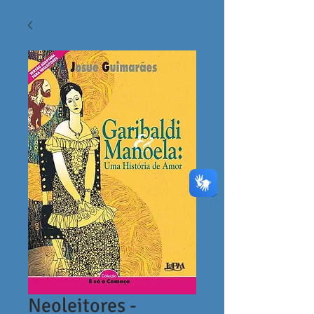
Neoleitores -