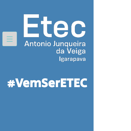
#VemSerETEC